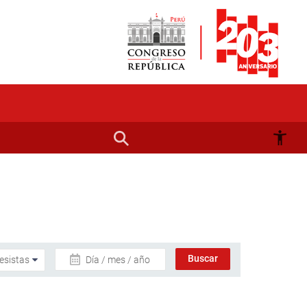
Día / mes / año