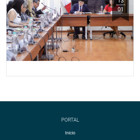
13
01
PORTAL
Inicio