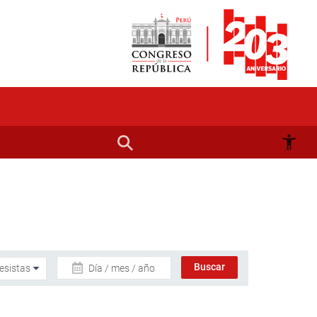
Día / mes / año