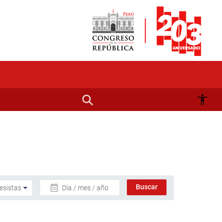
Día / mes / año