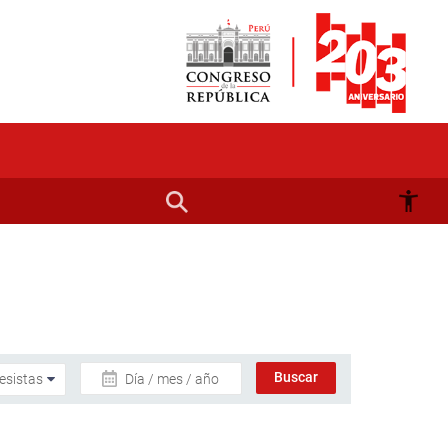
Día / mes / año