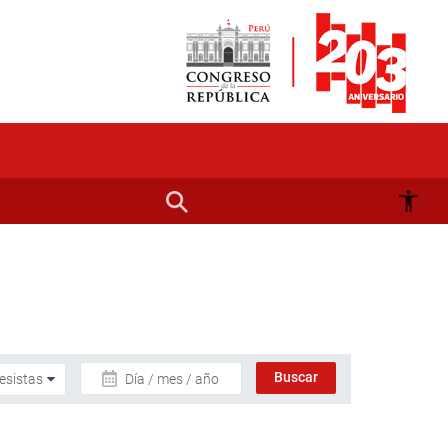
Día / mes / año