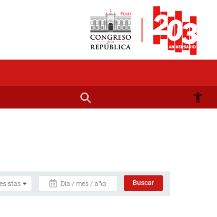
Día / mes / año