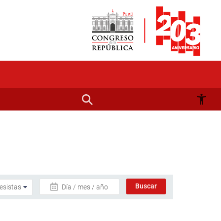
Día / mes / año