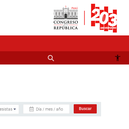
Día / mes / año