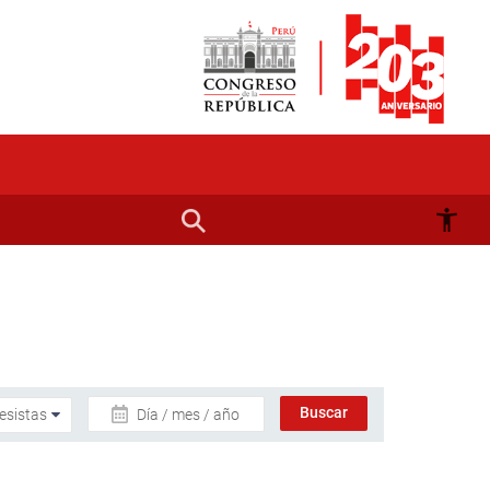
Día / mes / año