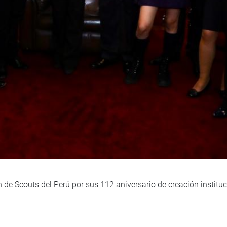
de Scouts del Perú por sus 112 aniversario de creación instituc