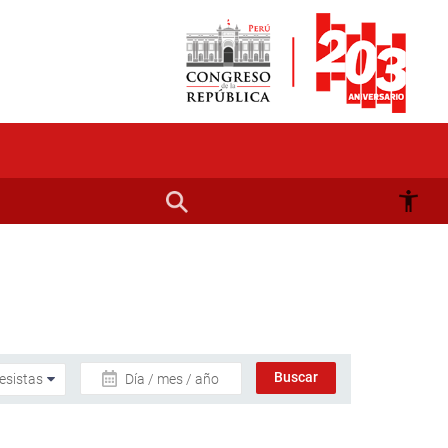
Día / mes / año