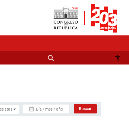
Día / mes / año