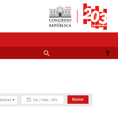
Día / mes / año