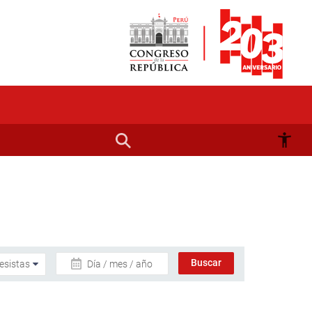
Día / mes / año