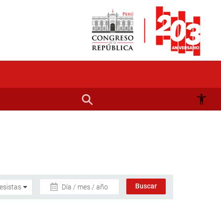
Día / mes / año