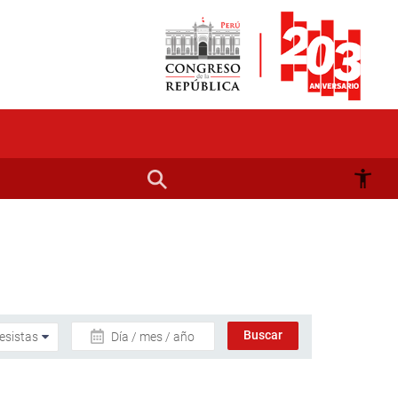
Día / mes / año