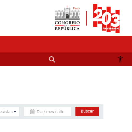
Día / mes / año