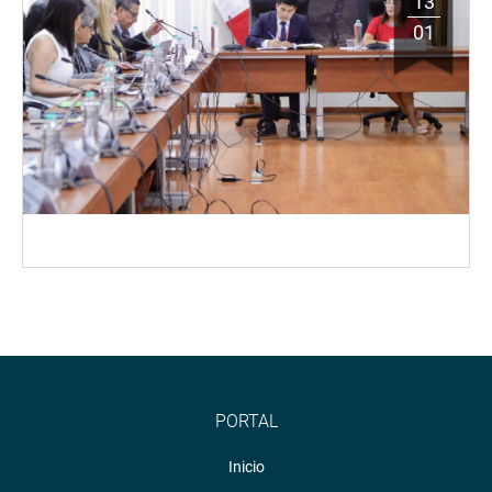
13
01
PORTAL
Inicio