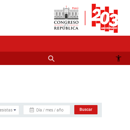
Día / mes / año