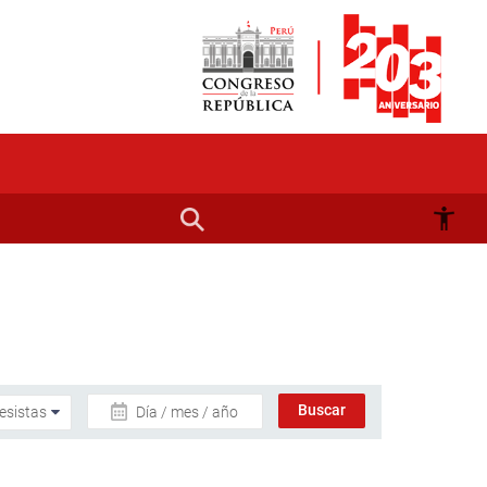
Día / mes / año