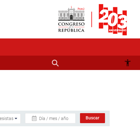
Día / mes / año