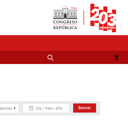
Día / mes / año