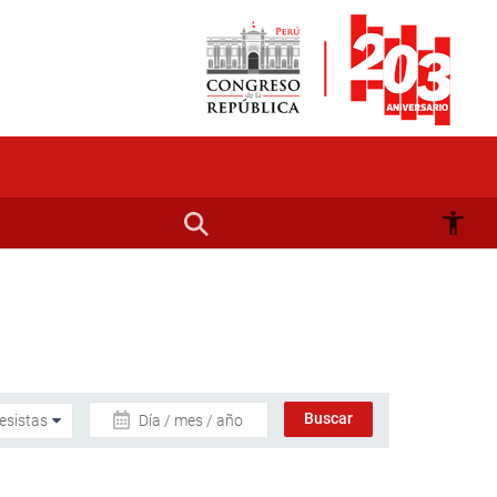
Día / mes / año