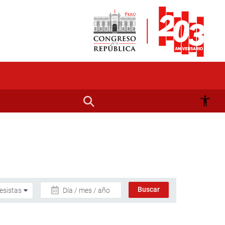
Día / mes / año