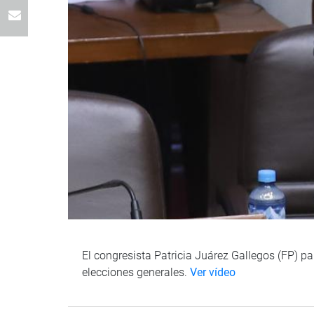
El congresista Patricia Juárez Gallegos (FP) pa
elecciones generales.
Ver vídeo