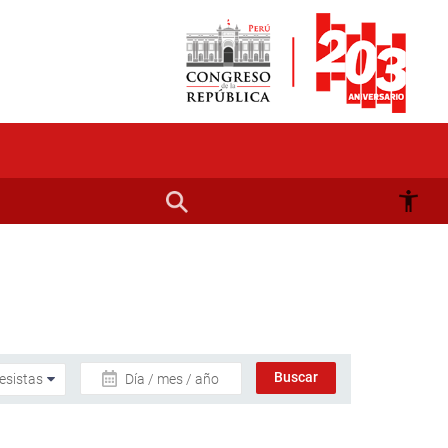
Día / mes / año