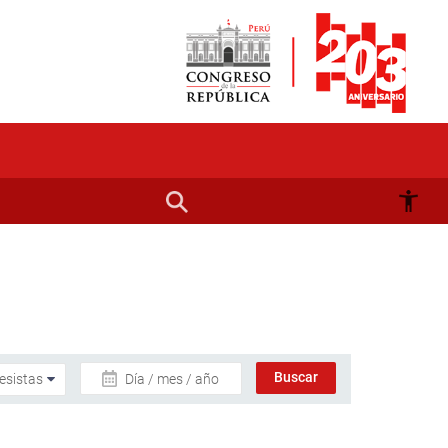
Día / mes / año