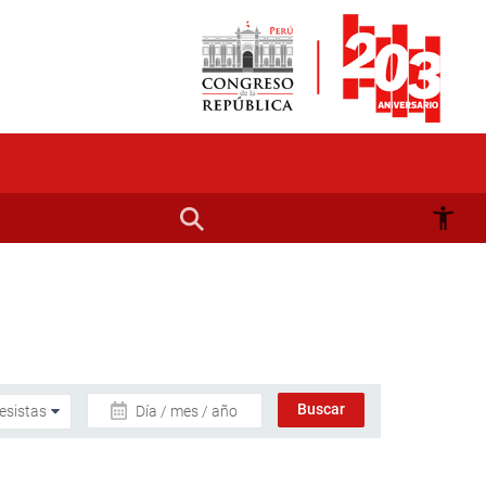
Día / mes / año