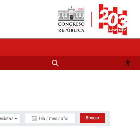
Día / mes / año