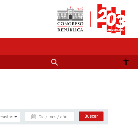
Día / mes / año