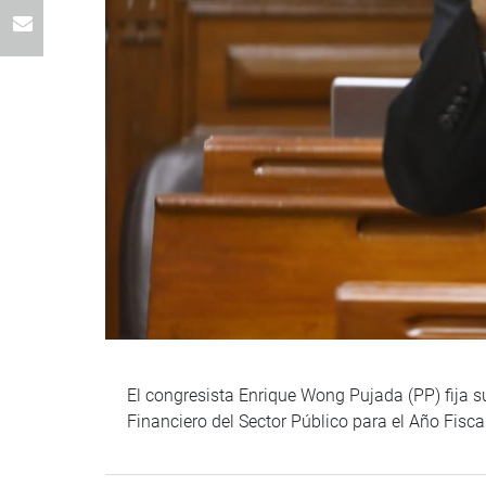
El congresista Enrique Wong Pujada (PP) fija s
Financiero del Sector Público para el Año Fisc