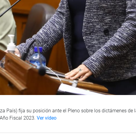
a País) fija su posición ante el Pleno sobre los dictámenes de
l Año Fiscal 2023.
Ver vídeo