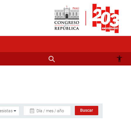
Día / mes / año