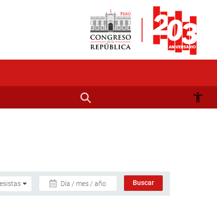
Día / mes / año