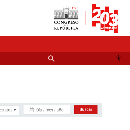
Día / mes / año