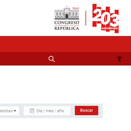
Día / mes / año