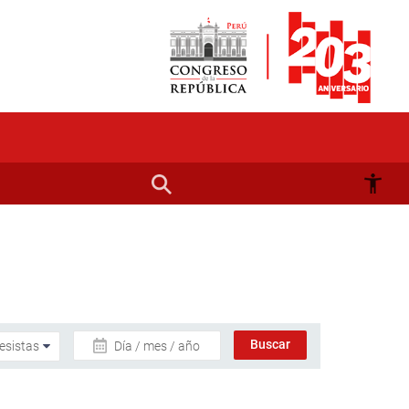
Día / mes / año