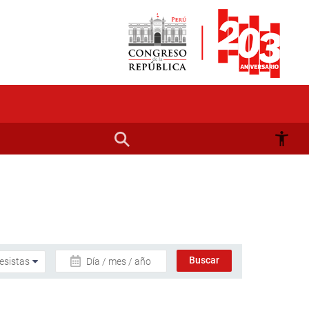
Día / mes / año