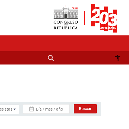
Día / mes / año