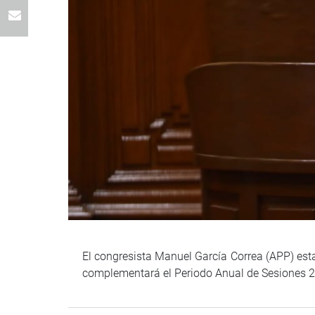
El congresista Manuel García Correa (APP) esta
complementará el Periodo Anual de Sesiones 