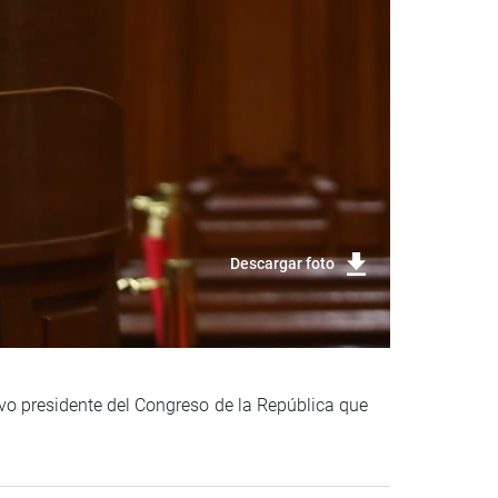
Descargar foto
evo presidente del Congreso de la República que