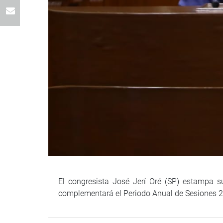
El congresista José Jerí Oré (SP) estampa s
complementará el Periodo Anual de Sesiones 