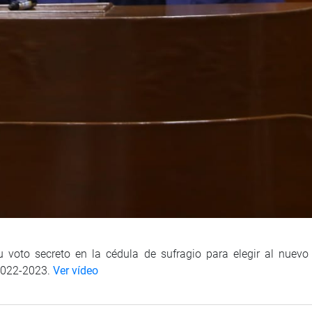
u voto secreto en la cédula de sufragio para elegir al nuevo
2022-2023.
Ver vídeo