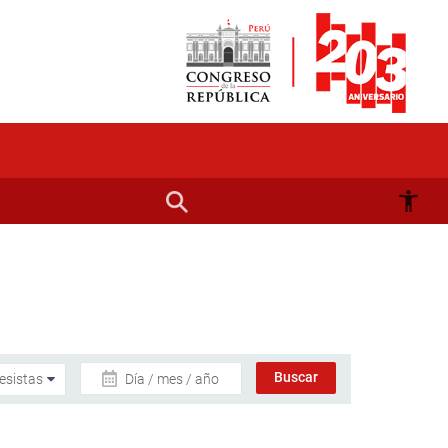
Día / mes / año