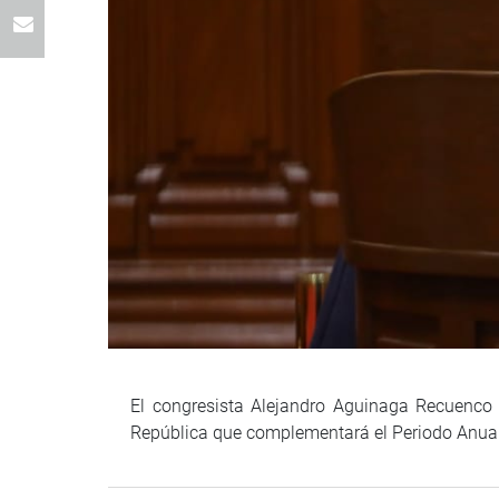
El congresista Alejandro Aguinaga Recuenco 
República que complementará el Periodo Anua