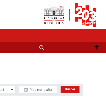
Día / mes / año