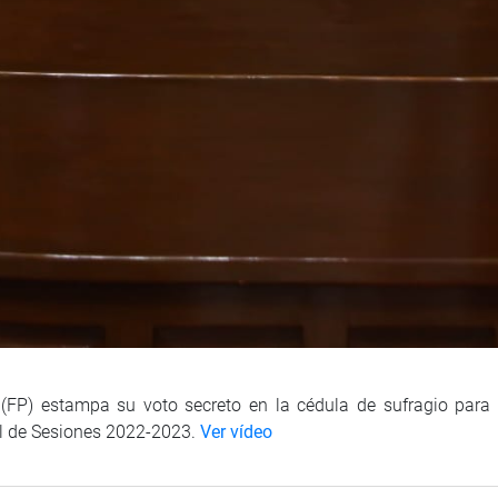
(FP) estampa su voto secreto en la cédula de sufragio para e
l de Sesiones 2022-2023.
Ver vídeo