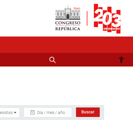
Día / mes / año