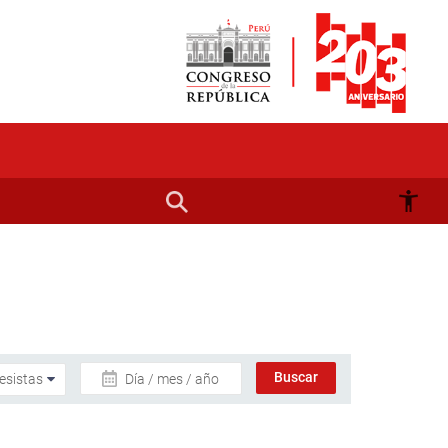
Día / mes / año