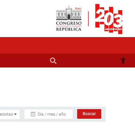
Día / mes / año