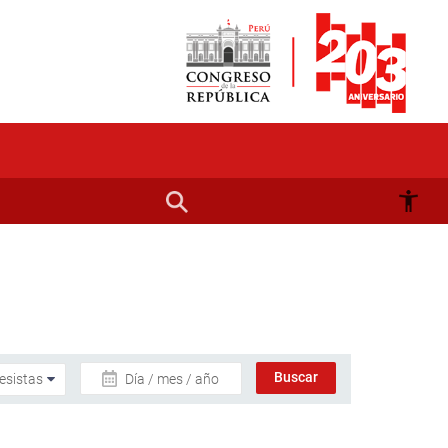
Día / mes / año