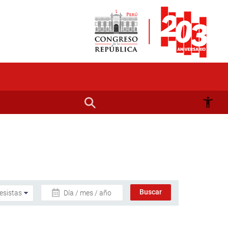
Día / mes / año