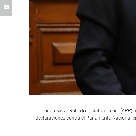
El congresista Roberto Chiabra León (APP) i
declaraciones contra el Parlamento Nacional en