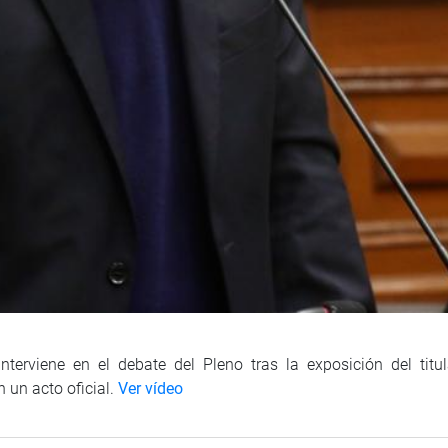
nterviene en el debate del Pleno tras la exposición del titu
 un acto oficial.
Ver vídeo