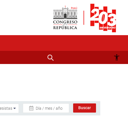
Día / mes / año