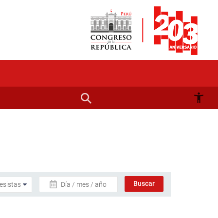
Día / mes / año