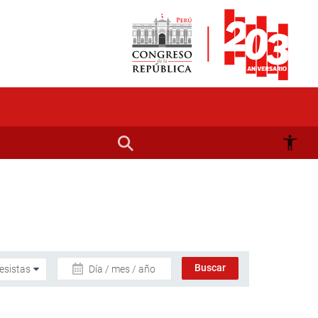
Día / mes / año