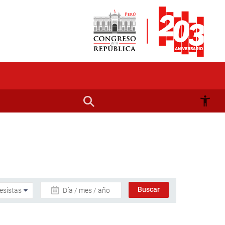
Día / mes / año