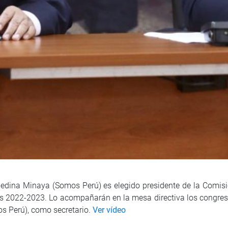
Medina Minaya (Somos Perú) es elegido presidente de la Comi
s 2022-2023. Lo acompañarán en la mesa directiva los congresi
s Perú), como secretario.
Ver vídeo