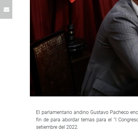
El parlamentario andino Gustavo Pacheco enca
fin de para abordar temas para el “I Congres
setiembre del 2022.