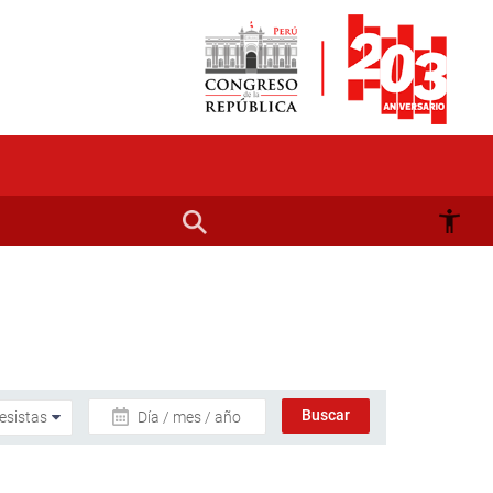
Día / mes / año