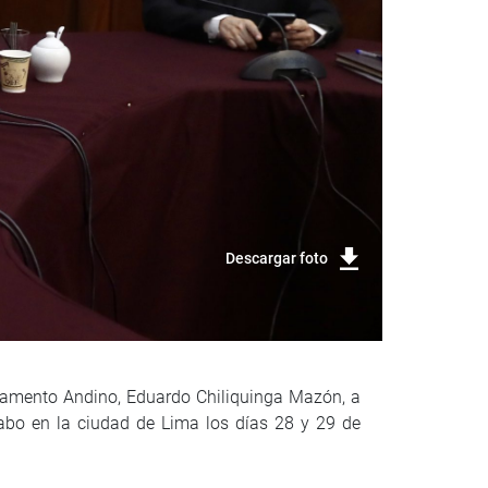
Descargar foto
rlamento Andino, Eduardo Chiliquinga Mazón, a
cabo en la ciudad de Lima los días 28 y 29 de