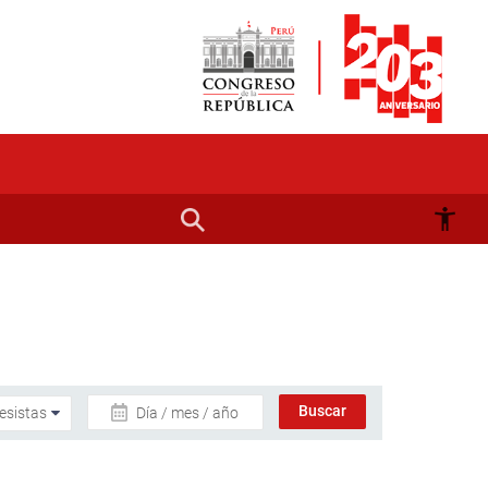
Día / mes / año