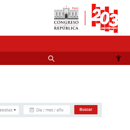
Día / mes / año